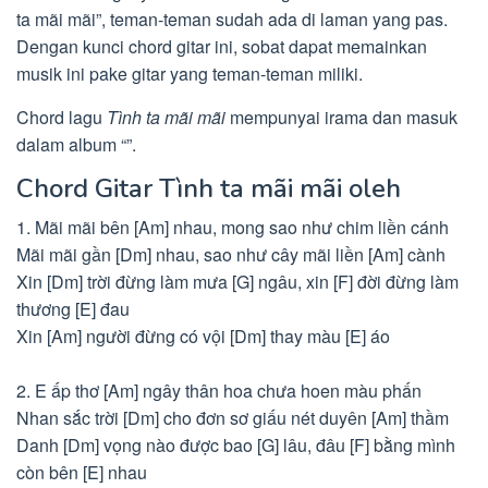
ta mãi mãi”, teman-teman sudah ada di laman yang pas.
Dengan kunci chord gitar ini, sobat dapat memainkan
musik ini pake gitar yang teman-teman miliki.
Chord lagu
Tình ta mãi mãi
mempunyai irama dan masuk
dalam album “”.
Chord Gitar Tình ta mãi mãi oleh
1. Mãi mãi bên [Am] nhau, mong sao như chim liền cánh
Mãi mãi gần [Dm] nhau, sao như cây mãi liền [Am] cành
Xin [Dm] trời đừng làm mưa [G] ngâu, xin [F] đời đừng làm
thương [E] đau
Xin [Am] người đừng có vội [Dm] thay màu [E] áo
2. E ấp thơ [Am] ngây thân hoa chưa hoen màu phấn
Nhan sắc trời [Dm] cho đơn sơ giấu nét duyên [Am] thầm
Danh [Dm] vọng nào được bao [G] lâu, đâu [F] bằng mình
còn bên [E] nhau