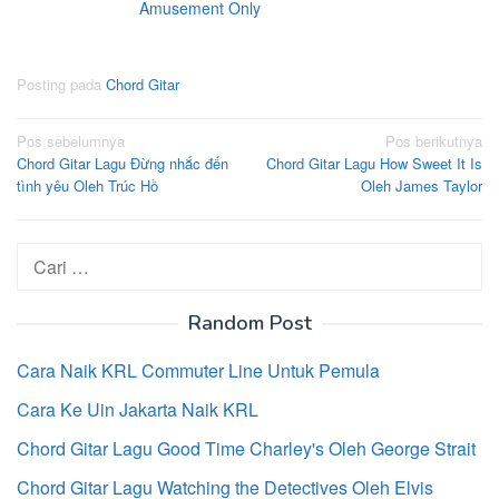
Amusement Only
Posting pada
Chord Gitar
Navigasi
Pos sebelumnya
Pos berikutnya
Chord Gitar Lagu Đừng nhắc đến
Chord Gitar Lagu How Sweet It Is
pos
tình yêu Oleh Trúc Hồ
Oleh James Taylor
Cari
untuk:
Random Post
Cara Naik KRL Commuter Line Untuk Pemula
Cara Ke Uin Jakarta Naik KRL
Chord Gitar Lagu Good Time Charley's Oleh George Strait
Chord Gitar Lagu Watching the Detectives Oleh Elvis