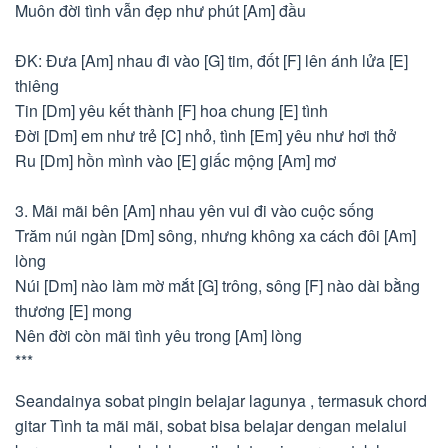
Muôn đời tình vẫn đẹp như phút [Am] đầu
ĐK: Đưa [Am] nhau đi vào [G] tim, đốt [F] lên ánh lửa [E]
thiêng
Tin [Dm] yêu kết thành [F] hoa chung [E] tình
Đời [Dm] em như trẻ [C] nhỏ, tình [Em] yêu như hơi thở
Ru [Dm] hồn mình vào [E] giấc mộng [Am] mơ
3. Mãi mãi bên [Am] nhau yên vui đi vào cuộc sống
Trăm núi ngàn [Dm] sông, nhưng không xa cách đôi [Am]
lòng
Núi [Dm] nào làm mờ mắt [G] trông, sông [F] nào dài bằng
thương [E] mong
Nên đời còn mãi tình yêu trong [Am] lòng
***
Seandainya sobat pingin belajar lagunya , termasuk chord
gitar Tình ta mãi mãi, sobat bisa belajar dengan melalui