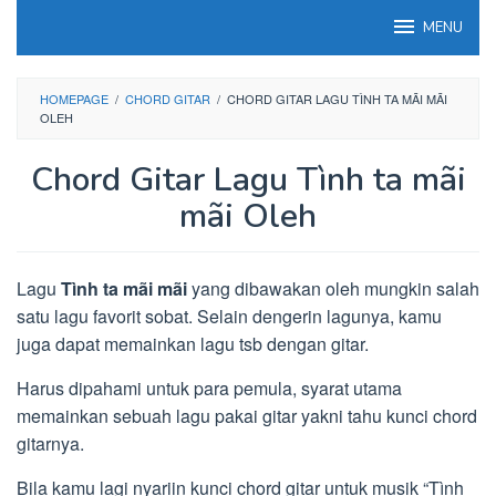
Loncat
MENU
ke
konten
HOMEPAGE
/
CHORD GITAR
/
CHORD GITAR LAGU TÌNH TA MÃI MÃI
OLEH
Chord Gitar Lagu Tình ta mãi
mãi Oleh
Lagu
Tình ta mãi mãi
yang dibawakan oleh mungkin salah
satu lagu favorit sobat. Selain dengerin lagunya, kamu
juga dapat memainkan lagu tsb dengan gitar.
Harus dipahami untuk para pemula, syarat utama
memainkan sebuah lagu pakai gitar yakni tahu kunci chord
gitarnya.
Bila kamu lagi nyariin kunci chord gitar untuk musik “Tình