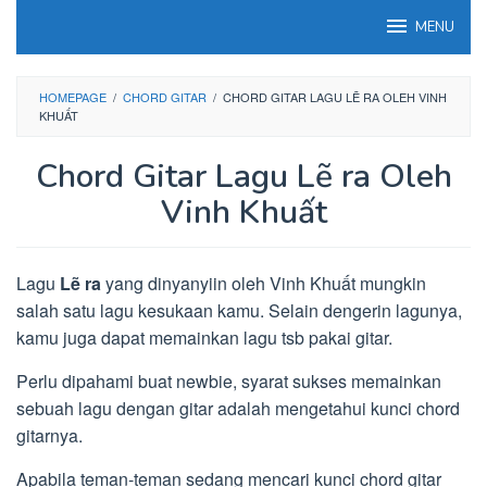
Loncat
MENU
ke
konten
HOMEPAGE
/
CHORD GITAR
/
CHORD GITAR LAGU LẼ RA OLEH VINH
KHUẤT
Chord Gitar Lagu Lẽ ra Oleh
Vinh Khuất
Lagu
Lẽ ra
yang dinyanyiin oleh Vinh Khuất mungkin
salah satu lagu kesukaan kamu. Selain dengerin lagunya,
kamu juga dapat memainkan lagu tsb pakai gitar.
Perlu dipahami buat newbie, syarat sukses memainkan
sebuah lagu dengan gitar adalah mengetahui kunci chord
gitarnya.
Apabila teman-teman sedang mencari kunci chord gitar