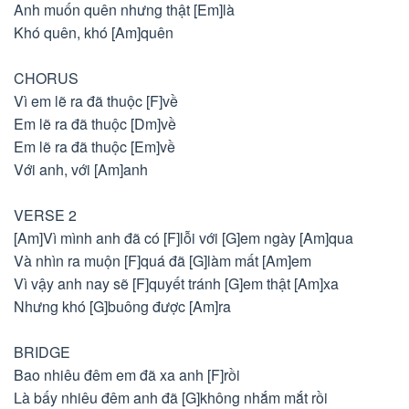
Anh muốn quên nhưng thật [Em]là
Khó quên, khó [Am]quên
CHORUS
Vì em lẽ ra đã thuộc [F]về
Em lẽ ra đã thuộc [Dm]về
Em lẽ ra đã thuộc [Em]về
Với anh, với [Am]anh
VERSE 2
[Am]Vì mình anh đã có [F]lỗi với [G]em ngày [Am]qua
Và nhìn ra muộn [F]quá đã [G]làm mất [Am]em
Vì vậy anh nay sẽ [F]quyết tránh [G]em thật [Am]xa
Nhưng khó [G]buông được [Am]ra
BRIDGE
Bao nhiêu đêm em đã xa anh [F]rồi
Là bấy nhiêu đêm anh đã [G]không nhắm mắt rồi