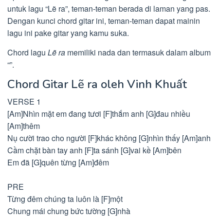
untuk lagu “Lẽ ra”, teman-teman berada di laman yang pas.
Dengan kunci chord gitar ini, teman-teman dapat mainin
lagu ini pake gitar yang kamu suka.
Chord lagu
Lẽ ra
memiliki nada dan termasuk dalam album
“”.
Chord Gitar Lẽ ra oleh Vinh Khuất
VERSE 1
[Am]Nhìn mặt em đang tươi [F]thắm anh [G]đau nhiều
[Am]thêm
Nụ cười trao cho người [F]khác không [G]nhìn thấy [Am]anh
Cầm chặt bàn tay anh [F]ta sánh [G]vai kề [Am]bên
Em đã [G]quên từng [Am]đêm
PRE
Từng đêm chúng ta luôn là [F]một
Chung mái chung bức tường [G]nhà