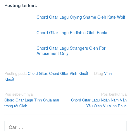
Posting terkait:
Chord Gitar Lagu Crying Shame Oleh Kate Wolf
Chord Gitar Lagu El diablo Oleh Fobia
Chord Gitar Lagu Strangers Oleh For
Amusement Only
Posting pada
Chord Gitar
,
Chord Gitar Vinh Khuất
Ditag
Vinh
Khuất
Navigasi
Pos sebelumnya
Pos berikutnya
Chord Gitar Lagu Tình Chúa mãi
Chord Gitar Lagu Ngàn Năm Vẫn
pos
trong tôi Oleh
Yêu Oleh Vũ Vĩnh Phúc
Cari