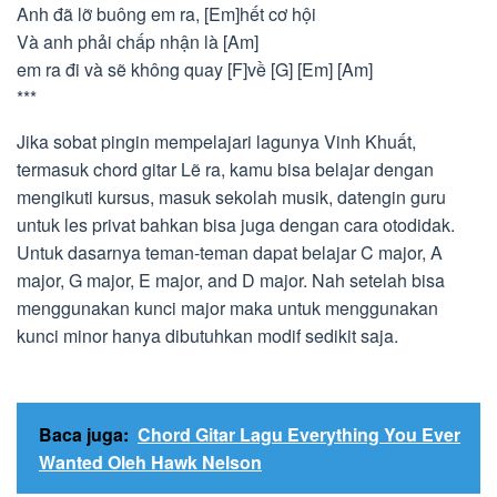
Anh đã lỡ buông em ra, [Em]hết cơ hội
Và anh phải chấp nhận là [Am]
em ra đi và sẽ không quay [F]về [G] [Em] [Am]
***
Jika sobat pingin mempelajari lagunya Vinh Khuất,
termasuk chord gitar Lẽ ra, kamu bisa belajar dengan
mengikuti kursus, masuk sekolah musik, datengin guru
untuk les privat bahkan bisa juga dengan cara otodidak.
Untuk dasarnya teman-teman dapat belajar C major, A
major, G major, E major, and D major. Nah setelah bisa
menggunakan kunci major maka untuk menggunakan
kunci minor hanya dibutuhkan modif sedikit saja.
Baca juga:
Chord Gitar Lagu Everything You Ever
Wanted Oleh Hawk Nelson