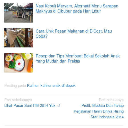
Nasi Kebuli Maryam, Alternatif Menu Sarapan
Maknyus di Cibubur pada Hari Libur
Cara Unik Pesan Makanan di D’Cost, Mau
Coba?
Resep dan Tips Membuat Bekal Sekolah Anak
Yang Mudah dan Praktis
Posting pada
Kuliner
,
kuliner enak di depok
Navigasi
Pos sebelumnya
Pos berikutnya
Lihat Pasar Seni ITB 2014 Yuk ..!
Profil, Biodata Dan Tahap
pos
Perjalanan Hanin Dhiya Rising
Star Indonesia 2014