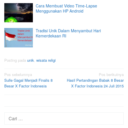
Cara Membuat Video Time-Lapse
Menggunakan HP Android
Tradisi Unik Dalam Menyambut Hari
Kemerdekaan RI
Posting pada
unik
,
wisata religi
Navigasi
Pos sebelumnya
Pos berikutnya
Sulle Gagal Menjadi Finalis 8
Hasil Pertandingan Babak 8 Besar
pos
Besar X Factor Indonesia
X Factor Indonesia 24 Juli 2015
Cari
untuk: