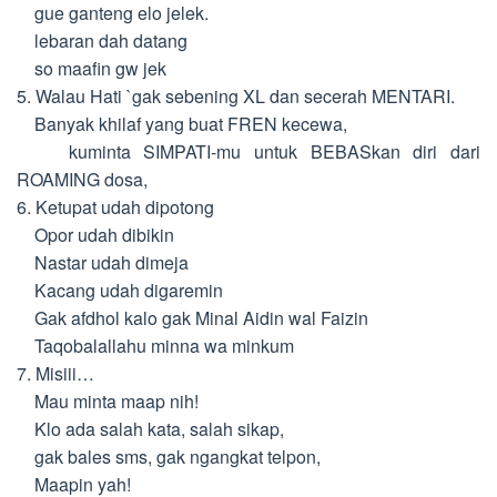
gue ganteng elo jelek.
lebaran dah datang
so maafin gw jek
5. Walau Hati `gak sebening XL dan secerah MENTARI.
Banyak khilaf yang buat FREN kecewa,
kuminta SIMPATI-mu untuk BEBASkan diri dari
ROAMING dosa,
6. Ketupat udah dipotong
Opor udah dibikin
Nastar udah dimeja
Kacang udah digaremin
Gak afdhol kalo gak Minal Aidin wal Faizin
Taqobalallahu minna wa minkum
7. Misiii…
Mau minta maap nih!
Klo ada salah kata, salah sikap,
gak bales sms, gak ngangkat telpon,
Maapin yah!