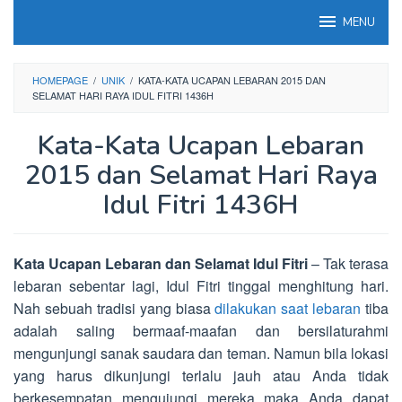
Loncat
MENU
ke
konten
HOMEPAGE
/
UNIK
/
KATA-KATA UCAPAN LEBARAN 2015 DAN
SELAMAT HARI RAYA IDUL FITRI 1436H
Kata-Kata Ucapan Lebaran
2015 dan Selamat Hari Raya
Idul Fitri 1436H
Kata Ucapan Lebaran dan Selamat Idul Fitri
– Tak terasa
lebaran sebentar lagi, Idul Fitri tinggal menghitung hari.
Nah sebuah tradisi yang biasa
dilakukan saat lebaran
tiba
adalah saling bermaaf-maafan dan bersilaturahmi
mengunjungi sanak saudara dan teman. Namun bila lokasi
yang harus dikunjungi terlalu jauh atau Anda tidak
berkesempatan mengujungi mereka maka Anda dapat