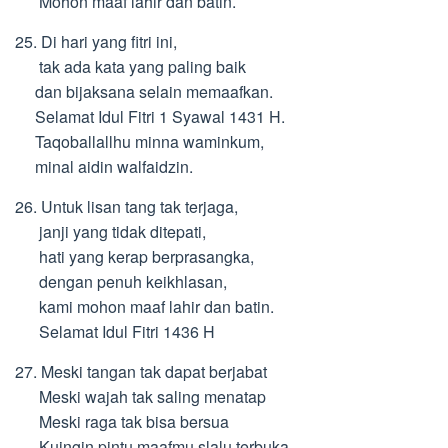
Mohon maaf lahir dan batin.
25. Di hari yang fitri ini,
tak ada kata yang paling baik
dan bijaksana selain memaafkan.
Selamat Idul Fitri 1 Syawal 1431 H.
Taqoballallhu minna waminkum,
minal aidin walfaidzin.
26. Untuk lisan tang tak terjaga,
janji yang tidak ditepati,
hati yang kerap berprasangka,
dengan penuh keikhlasan,
kami mohon maaf lahir dan batin.
Selamat Idul Fitri 1436 H
27. Meski tangan tak dapat berjabat
Meski wajah tak saling menatap
Meski raga tak bisa bersua
Kuingin pintu maafmu slalu terbuka