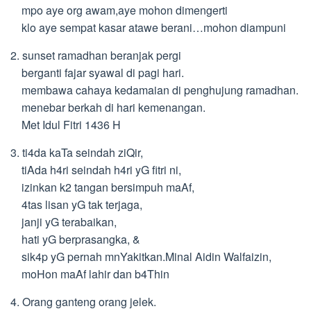
mpo aye org awam,aye mohon dimengerti
klo aye sempat kasar atawe berani…mohon diampuni
2. sunset ramadhan beranjak pergi
berganti fajar syawal di pagi hari.
membawa cahaya kedamaian di penghujung ramadhan.
menebar berkah di hari kemenangan.
Met Idul Fitri 1436 H
3. ti4da kaTa seindah ziQir,
tiAda h4ri seindah h4ri yG fitri ni,
izinkan k2 tangan bersimpuh maAf,
4tas lisan yG tak terjaga,
janji yG terabaikan,
hati yG berprasangka, &
sik4p yG pernah mnYakitkan.Minal Aidin Walfaizin,
moHon maAf lahir dan b4Thin
4. Orang ganteng orang jelek.