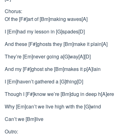
Chorus:
Of the [F#]art of [Bm]making waves[A]
I [Em]had my lesson in [G]spades[D]
And these [F#]ghosts they [Bm]make it plain[A]
They’re [Em]never going a[G]way[A][D]
And my [F#]ghost she [Bm]makes it p[A]lain
I [Em]haven’t gathered a [G]thing[D]
Though I [F#]know we’re [Bm]dug in deep h[A]ere
Why [Em]can’t we live high with the [G]wind
Can’t we [Bm]live
Outro: