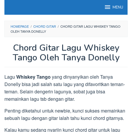
Loncat
MENU
ke
konten
HOMEPAGE
/
CHORD GITAR
/
CHORD GITAR LAGU WHISKEY TANGO
OLEH TANYA DONELLY
Chord Gitar Lagu Whiskey
Tango Oleh Tanya Donelly
Lagu
Whiskey Tango
yang dinyanyikan oleh Tanya
Donelly bisa jadi salah satu lagu yang difavoritkan teman-
teman. Selain dengerin lagunya, sobat juga bisa
memainkan lagu tsb dengan gitar.
Penting diketahui untuk newbie, kunci sukses memainkan
sebuah lagu dengan gitar ialah tahu kunci chord gitarnya.
Kalau kamu sedang nyariin kunci chord gitar untuk lagu