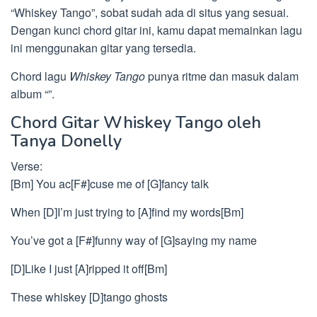
“Whiskey Tango”, sobat sudah ada di situs yang sesuai.
Dengan kunci chord gitar ini, kamu dapat memainkan lagu
ini menggunakan gitar yang tersedia.
Chord lagu
Whiskey Tango
punya ritme dan masuk dalam
album “”.
Chord Gitar Whiskey Tango oleh
Tanya Donelly
Verse:
[Bm] You ac[F#]cuse me of [G]fancy talk
When [D]I’m just trying to [A]find my words[Bm]
You’ve got a [F#]funny way of [G]saying my name
[D]Like I just [A]ripped it off[Bm]
These whiskey [D]tango ghosts