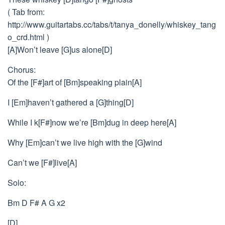
( Tab from:
http://www.guitartabs.cc/tabs/t/tanya_donelly/whiskey_tang
o_crd.html )
[A]Won’t leave [G]us alone[D]
Chorus:
Of the [F#]art of [Bm]speaking plain[A]
I [Em]haven’t gathered a [G]thing[D]
While I k[F#]now we’re [Bm]dug in deep here[A]
Why [Em]can’t we live high with the [G]wind
Can’t we [F#]live[A]
Solo:
Bm D F# A G x2
[D]