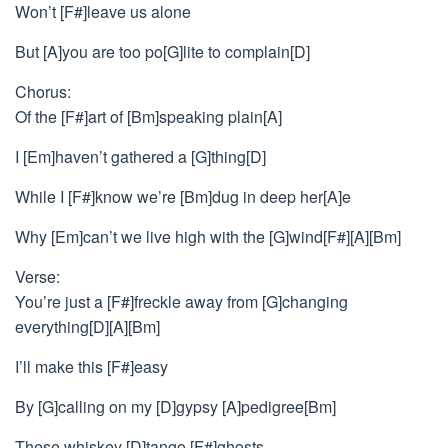
Won’t [F#]leave us alone
But [A]you are too po[G]lite to complain[D]
Chorus:
Of the [F#]art of [Bm]speaking plain[A]
I [Em]haven’t gathered a [G]thing[D]
While I [F#]know we’re [Bm]dug in deep her[A]e
Why [Em]can’t we live high with the [G]wind[F#][A][Bm]
Verse:
You’re just a [F#]freckle away from [G]changing
everything[D][A][Bm]
I’ll make this [F#]easy
By [G]calling on my [D]gypsy [A]pedigree[Bm]
These whiskey [D]tango [F#]ghosts