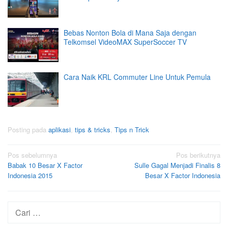
Bebas Nonton Bola di Mana Saja dengan
Telkomsel VideoMAX SuperSoccer TV
Cara Naik KRL Commuter Line Untuk Pemula
Posting pada
aplikasi
,
tips & tricks
,
Tips n Trick
Navigasi
Pos sebelumnya
Pos berikutnya
Babak 10 Besar X Factor
Sulle Gagal Menjadi Finalis 8
pos
Indonesia 2015
Besar X Factor Indonesia
Cari
untuk: